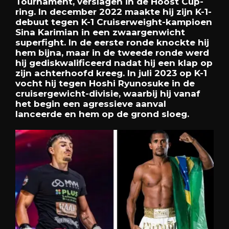
Tournament, verslagen in de Hoost Cup-
ring. In december 2022 maakte hij zijn K-1-
debuut tegen K-1 Cruiserweight-kampioen
Sina Karimian in een zwaargenwicht
superfight. In de eerste ronde knockte hij
hem bijna, maar in de tweede ronde werd
hij gediskwalificeerd nadat hij een klap op
zijn achterhoofd kreeg. In juli 2023 op K-1
vocht hij tegen Hoshi Ryunosuke in de
cruisergewicht-divisie, waarbij hij vanaf
het begin een agressieve aanval
lanceerde en hem op de grond sloeg.