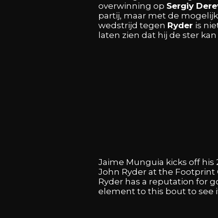
overwinning
op
Sergiy
Der
partij,
maar
met
de
mogelij
wedstrijd
tegen
Ryder
is
nie
laten
zien
dat
hij
de
ster
ka
Jaime
Munguia
kicks
off
his
John
Ryder
at
the
Footprint
Ryder
has
a
reputation
for
g
element
to
this
bout
to
see