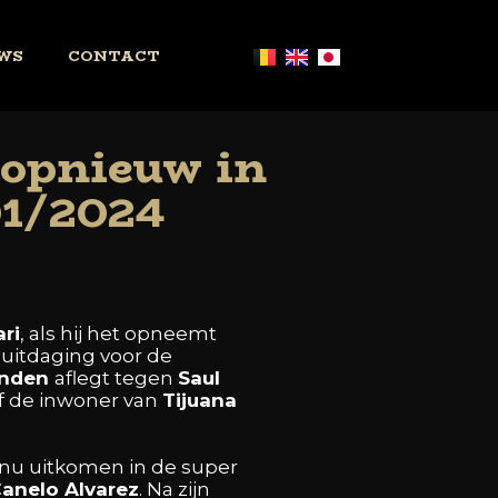
WS
CONTACT
 opnieuw in
01/2024
ari
,
als
hij
het
opneemt
e
uitdaging
voor
de
onden
aflegt
tegen
Saul
f
de
inwoner
van
Tijuana
nu
uitkomen
in
de
super
Canelo
Alvarez
.
Na
zijn