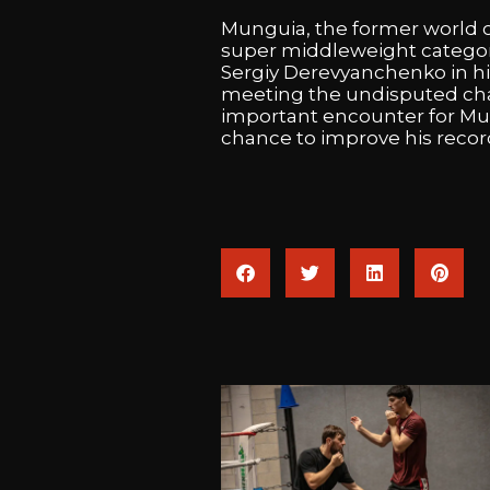
Munguia,
the
former
world
super
middleweight
catego
Sergiy
Derevyanchenko
in
h
meeting
the
undisputed
ch
important
encounter
for
Mu
chance
to
improve
his
recor