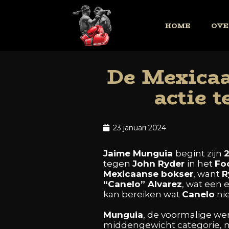
HOME
OVE
De Mexicaa
actie 
23 januari 2024
Jaime
Munguia
begint
zijn
tegen
John
Ryder
in
het
Fo
Mexicaanse
bokser
,
want
R
“Canelo”
Alvarez
,
wat
een
e
kan
bereiken
wat
Canelo
ni
Munguia
,
de
voormalige
we
middengewicht
categorie,