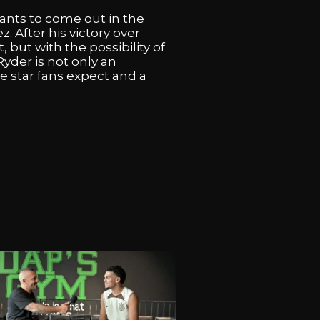
ants
to
come
out
in
the
ez.
After
his
victory
over
t,
but
with
the
possibility
of
Ryder
is
not
only
an
he
star
fans
expect
and
a