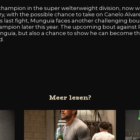
champion
in
the
super
welterweight
division,
now
w
ry,
with
the
possible
chance
to
take
on
Canelo
Alvar
is
last
fight,
Munguia
faces
another
challenging
bou
ampion
later
this
year.
The
upcoming
bout
against
nguia,
but
also
a
chance
to
show
he
can
become
t
d.
Meer lezen?