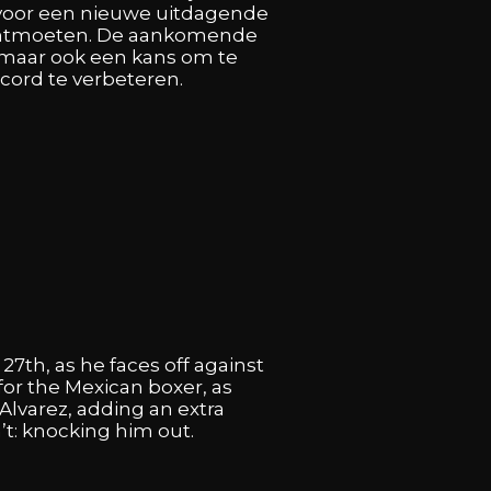
voor
een
nieuwe
uitdagende
ntmoeten.
De
aankomende
maar
ook
een
kans
om
te
ecord
te
verbeteren.
y
27th,
as
he
faces
off
against
for
the
Mexican
boxer,
as
Alvarez,
adding
an
extra
’t:
knocking
him
out.