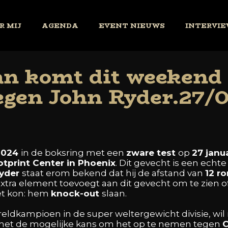
R MIJ
AGENDA
EVENT NIEUWS
INTERVIE
n komt dit weekend
tegen John Ryder.27/
2024
in
de
boksring
met
een
zware
test
op
27
janu
otprint
Center
in
Phoenix
. Dit
gevecht
is
een
echt
yder
staat
erom
bekend
dat
hij
de
afstand
van
12
r
xtra
element
toevoegt
aan
dit
gevecht
om
te
zien
o
et
kon:
hem
knock-out
slaan.
reldkampioen
in
de
super
weltergewicht
divisie,
wil
met
de
mogelijke
kans
om
het
op
te
nemen
tegen