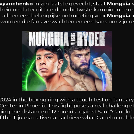
evyanchenko
in
zijn
laatste
gevecht,
staat
Munguia
kheid
om
later
dit
jaar
de
onbetwiste
kampioen
te
o
t
alleen
een
belangrijke
ontmoeting
voor
Munguia
,
n
worden
die
fans
verwachten
en
een
kans
om
zijn
r
2024
in
the
boxing
ring
with
a
tough
test
on
Januar
Center
in
Phoenix.
This
fight
poses
a
real
challenge
oing
the
distance
of
12
rounds
against
Saul
“Canelo”
if
the
Tijuana
native
can
achieve
what
Canelo
couldn