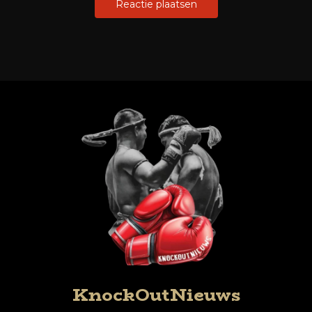
KnockOutNieuws