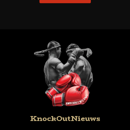
KnockOutNieuws