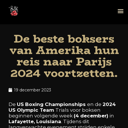
De beste boksers
van Amerika hun
reis naar Parijs
2024 voortzetten.
19 december 2023
De
US
Boxing
Championships
en
de
2024
US
Olympic
Team
Trials
voor
boksen
beginnen
volgende
week
(4
december)
in
Lafayette,
Louisiana
.
Tijdens
dit
langverwachte
evenement
strijden
enkele