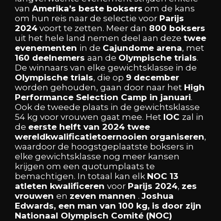
van
Amerika’s
beste
boksers
om
de
kans
om
hun
reis
naar
de
selectie
voor
Parijs
2024
voort
te
zetten. Meer
dan
800
boksers
uit
het
hele
land
nemen
deel
aan
deze
twee
evenementen
in
de
Cajundome
arena
,
met
160
deelnemers
aan
de
Olympische
trials
.
De
winnaars
van
elke
gewichtsklasse
in
de
Olympische
trials
,
die
op
9
december
worden
gehouden,
gaan
door
naar
het
High
Performance
Selection
Camp
in
januari
.
Ook
de
tweede
plaats
in
de
gewichtsklasse
54
kg
voor
vrouwen
gaat
mee. Het
IOC
zal
in
de
eerste
helft
van
2024
twee
wereldkwalificatietoernooien
organiseren
,
waardoor
de
hoogstgeplaatste
boksers
in
elke
gewichtsklasse
nog
meer
kansen
krijgen
om
een
quotumplaats
te
bemachtigen. In
totaal
kan
elk
NOC
13
atleten
kwalificeren
voor
Parijs
2024
,
zes
vrouwen
en
zeven
mannen
.
Joshua
Edwards,
een
man
van
100
kg,
is
door
zijn
Nationaal
Olympisch
Comité
(NOC)