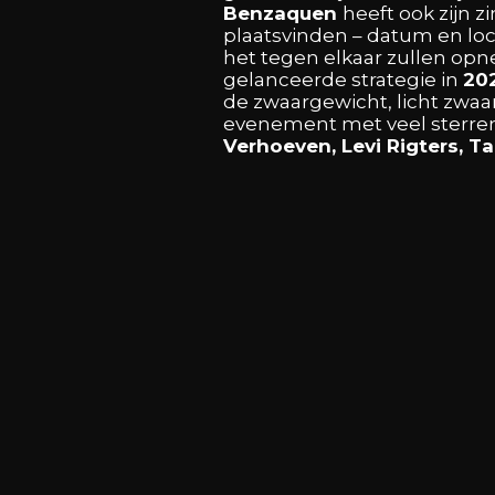
Benzaquen
heeft
ook
zijn
z
plaatsvinden
–
datum
en
lo
het
tegen
elkaar
zullen
opn
gelanceerde
strategie
in
20
de
zwaargewicht,
licht
zwaa
evenement
met
veel
sterr
Verhoeven,
Levi
Rigters,
Ta