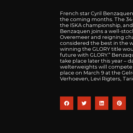
French
star
Cyril
Benzaque
the
coming
months.
The
34
the
ISKA
championship,
an
Benzaquen
joins
a
well-sto
Overemeer
and
reigning
ch
considered
the
best
in
the
w
winning
the
GLORY
title
wo
future
with
GLORY.”
Benzaq
take
place
later
this
year
–
d
welterweights
will
compet
place
on
March
9
at
the
Gel
Verhoeven,
Levi
Rigters,
Tar