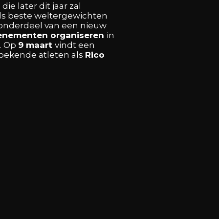
,
die
later
dit
jaar
zal
ds
beste
weltergewichten
onderdeel
van
een
nieuw
enementen
organiseren
in
s. Op
9
maart
vindt
een
bekende
atleten
als
Rico