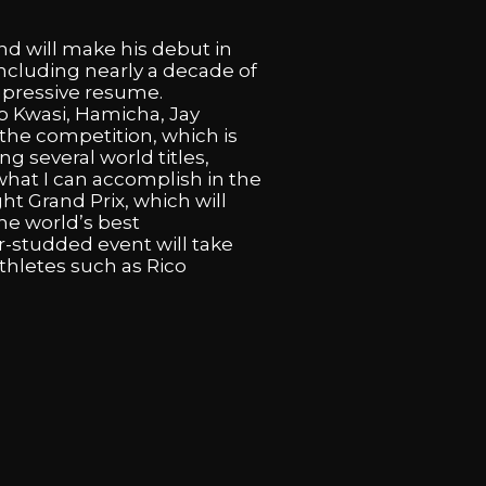
nd
will
make
his
debut
in
including
nearly
a
decade
of
pressive
resume.
co
Kwasi,
Hamicha,
Jay
the
competition,
which
is
ing
several
world
titles,
what
I
can
accomplish
in
the
ght
Grand
Prix,
which
will
the
world’s
best
ar-studded
event
will
take
thletes
such
as
Rico