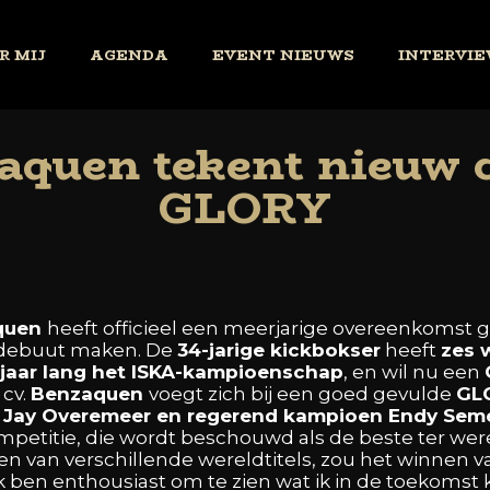
R MIJ
AGENDA
EVENT NIEUWS
INTERVIE
aquen tekent nieuw c
GLORY
quen
heeft
officieel
een
meerjarige
overeenkomst
g
debuut
maken. De
34-jarige
kickbokser
heeft
zes
jaar
lang
het
ISKA-kampioenschap
,
en
wil
nu
een
e
cv.
Benzaquen
voegt
zich
bij
een
goed
gevulde
GL
,
Jay
Overemeer
en
regerend
kampioen
Endy
Seme
mpetitie,
die
wordt
beschouwd
als
de
beste
ter
wer
nen
van
verschillende
wereldtitels,
zou
het
winnen
v
k
ben
enthousiast
om
te
zien
wat
ik
in
de
toekomst