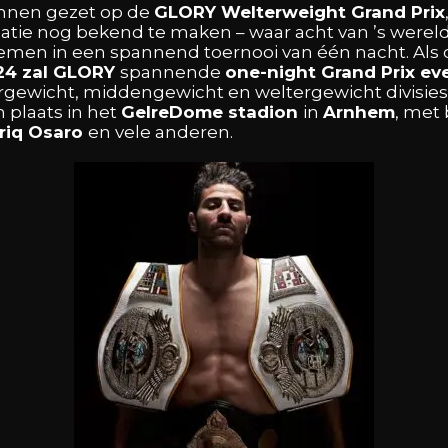
innen
gezet
op
de
GLORY
Welterweight
Grand
Prix
catie
nog
bekend
te
maken
–
waar
acht
van
’s
werel
emen
in
een
spannend
toernooi
van
één
nacht. Als
24
zal
GLORY
spannende
one-night
Grand
Prix
ev
rgewicht,
middengewicht
en
weltergewicht
divisie
en
plaats
in
het
GelreDome
stadion
in
Arnhem
,
met
riq
Osaro
en
vele
anderen.