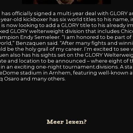
n
has
officially
signed
a
multi-year
deal
with
GLORY
a
-year-old
kickboxer
has
six
world
titles
to
his
name,
d
is
now
looking
to
add
a
GLORY
title
to
his
already
im
cked
GLORY
welterweight
division
that
includes
Chi
ampion
Endy
Semeleer.
“I
am
honored
to
be
part
of
orld,”
Benzaquen
said.
“After
many
fights
and
winn
uld
be
the
holy
grail
of
my
career.
I’m
excited
to
see
uen
also
has
his
sights
set
on
the
GLORY
Welterwei
ate
and
location
to
be
announced
–
where
eight
of
e
in
an
exciting
one-night
tournament.divisions.
A
st
reDome
stadium
in
Arnhem,
featuring
well-known
a
iq
Osaro
and
many
others.
Meer lezen?