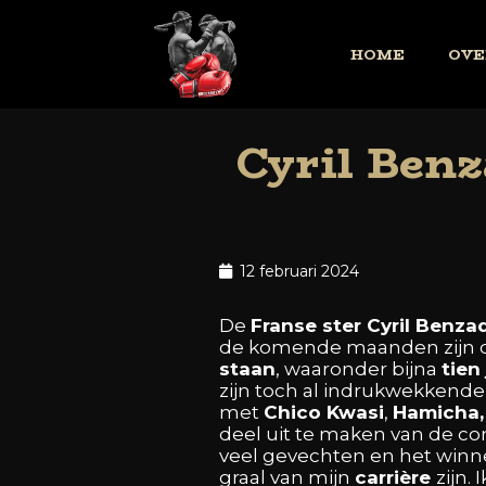
HOME
OVE
Cyril Benz
12 februari 2024
De
Franse
ster
Cyril
Benza
de
komende
maanden
zijn
staan
,
waaronder
bijna
tien
zijn
toch
al
indrukwekkend
met
Chico
Kwasi
,
Hamicha
deel
uit
te
maken
van
de
co
veel
gevechten
en
het
win
graal
van
mijn
carrière
zijn.
I