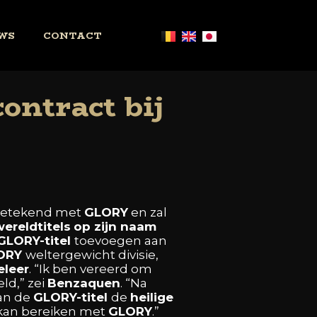
WS
CONTACT
ontract bij
etekend
met
GLORY
en
zal
wereldtitels
o
p
zijn
naam
GLORY-titel
toevoegen
aan
ORY
weltergewicht
divisie,
leer
. “Ik
ben
vereerd
om
eld,”
zei
Benzaquen
.
“Na
an
de
GLORY-titel
de
heilige
kan
bereiken
met
GLORY
.”