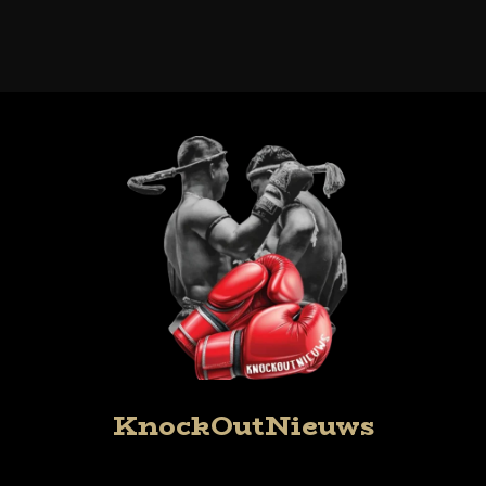
KnockOutNieuws