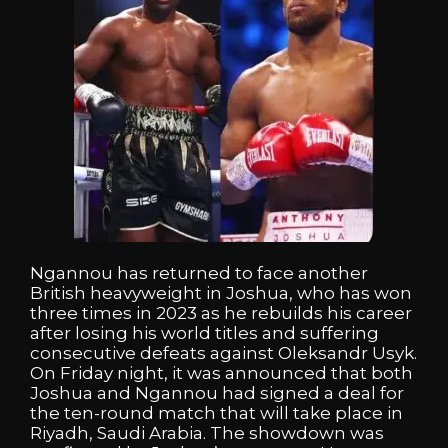
Ngannou
has
returned
to
face
another
British
heavyweight
in
Joshua,
who
has
won
three
times
in
2023
as
he
rebuilds
his
career
after
losing
his
world
titles
and
suffering
consecutive
defeats
against
Oleksandr
Usyk.
On
Friday
night,
it
was
announced
that
both
Joshua
and
Ngannou
had
signed
a
deal
for
the
ten-round
match
that
will
take
place
in
Riyadh,
Saudi
Arabia.
The
showdown
was