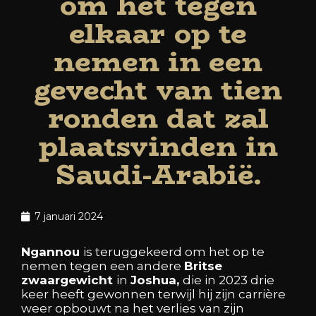
om het tegen
elkaar op te
nemen in een
gevecht van tien
ronden dat zal
plaatsvinden in
Saudi-Arabië.
7 januari 2024
Ngannou
is
teruggekeerd
om
het
op
te
nemen
tegen
een
andere
Britse
zwaargewicht
in
Joshua,
die
in
2023
drie
keer
heeft
gewonnen
terwijl
hij
zijn
carrière
weer
opbouwt
na
het
verlies
van
zijn