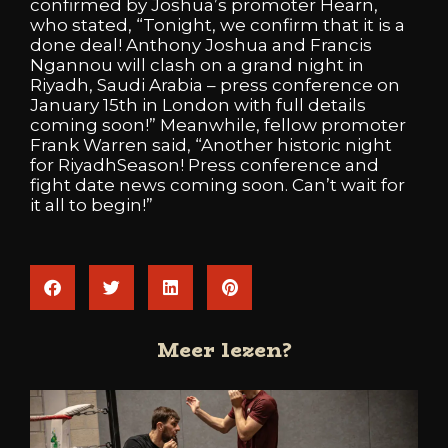
confirmed
by
Joshua’s
promoter
Hearn,
who
stated,
“Tonight,
we
confirm
that
it
is
a
done
deal!
Anthony
Joshua
and
Francis
Ngannou
will
clash
on
a
grand
night
in
Riyadh,
Saudi
Arabia
–
press
conference
on
January
15th
in
London
with
full
details
coming
soon!”
Meanwhile,
fellow
promoter
Frank
Warren
said,
“Another
historic
night
for
RiyadhSeason!
Press
conference
and
fight
date
news
coming
soon.
Can’t
wait
for
it
all
to
begin!”
Meer lezen?