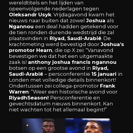
wereldtitels
en
het
lijden
van
opeenvolgende
nederlagen
tegen
Oleksandr
Usyk
. Vrijdagavond
kwam
het
nieuws
naar
buiten
dat
zowel
Joshua
als
Ngannou
een
deal
hadden
getekend
voor
de
tien
ronden
durende
wedstrijd
die
zal
plaatsvinden
in
Riyad,
Saudi-Arabië
. De
krachtmeting
werd
bevestigd
door
Joshua’s
promotor
Hearn
,
die
op
X
zei:
“Vanavond
bevestigen
we
dat
het
een
uitgemaakte
zaak
is!
anthony joshua
francis ngannou
botsen
op
een
grootse
avond
in
Riyad,
Saudi-Arabië
–
persconferentie
15
januari
in
Londen
met
volledige
details
binnenkort!
Ondertussen
zei
collega-promotor
Frank
Warren
:
“Weer
een
historische
avond
voor
RiyadhSeason!
Persconferentie
en
gevechtsdatum
nieuws
binnenkort.
Kan
niet
wachten
tot
het
allemaal
begint!”