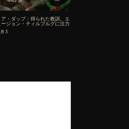
リア・ダップ：得られた教訓、エ
ュージョン・ティルブルグに注力
8月 3