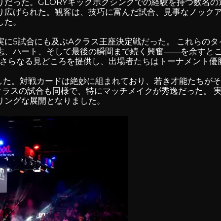
りだった。
GLORYキックボクシングでの
経験を持つ数名の
り広げられた。観客は、技巧に富んだ試合、見事なノック
した。
実に5試合にも及ぶAクラス王座決定戦だった。 これらの
志、ハート、そして最後の瞬間まで続く興奮――を余すと
もさらなる見どころを提供し、出場者たちはトーナメント優
した。対戦カードは絶妙に組まれており、若き才能たちが
クラスの試合も同様で、特にマッチメイクが秀逸だった。 
リングな展開となりました。