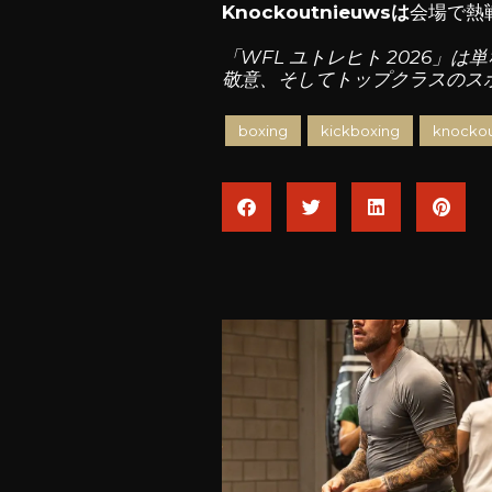
Knockoutnieuwsは
会場で熱
「WFL ユトレヒト 2026
敬意、そしてトップクラスのス
boxing
kickboxing
knockou