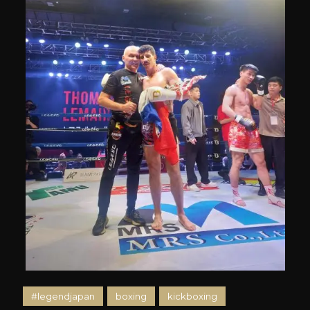
#legendjapan
boxing
kickboxing