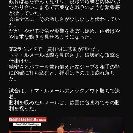
観客は息を呑んで見守り、視線の応酬と肉体のぶ
つかり合いにまるで言葉なき戦争のような緊張感
が漂っていた。
会場全体に、その激しさがひしひしと伝わってい
た。
だが、やがて疲労が影響を及ぼし始め、両者はや
や慎重な動きを見せるようになった。
第2ラウンドで、賈祥明に悲劇が訪れた。
トマ・ルメールは隙を見逃さず、破壊的な攻撃を
仕掛けた。
精密さとパワーを兼ね備えた左ジャブを相手の顎
に的確に打ち込むと、祥明はそのまま崩れ落ち
た。
試合は、トマ・ルメールのノックアウト勝ちで決
着。
勝利を収めたルメールは、歓喜に包まれてその勝
利を祝った。