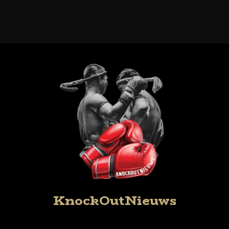
KnockOutNieuws