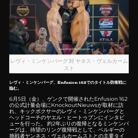
レヴィ・ミンケンバーグ 対 ヤネス・ヴェルカーム
スト
レヴィ・ミンケンバーグ、Enfusion 162でのタイトル防衛戦に
臨む。
6月5日（金）、ゲンクで開催されたEnfusion 162
の公式計量会場にKnockoutNieuwsが取材に訪
れ、キックボクサーのレヴィ・ミンケンバーグと
ヘッドコーチのヤエル・ヒートゥブンにインタビ
ューを行った。 約2年ぶりの復帰となるミンケンバ
ーグは、待望のリング復帰戦として、ベルギーの
挑戦者ヤンネス・ヴェルカームストとの主要タイ