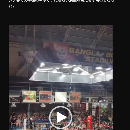
ング界での今後のキャリアに明るい展望をもたらすものとなっ
た。
動
画
プ
レ
ー
ヤ
ー