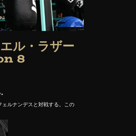
マエル・ラザー
on 8
る。
手強いフェルナンデスと対戦する。この