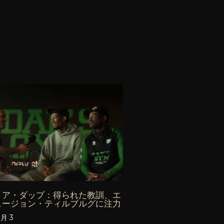
リア・ダップ：得られた教訓、エ
ュージョン・ティルブルグに注力
8月 3