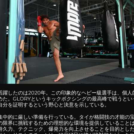
活躍したのは2020年。この印象的なヘビー級選手は、個
めた。GLORYというキックボクシングの最高峰で戦うと
自分を証明するという野心と決意を示している。
集中的に厳しい準備を行っている。タイが格闘技の才能の
の限界に挑戦するための理想的な環境を提供していること
持久力、テクニック、爆発力を向上させることを目的とし