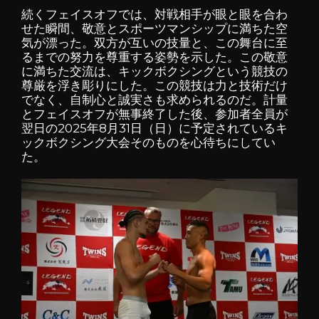
続くフェイスオフでは、対戦相手が眼と眼を合わ
せた瞬間、敬意とスポーツマンシップに満ちた空
気が漂った。双方が互いの技量と、この舞台に至
るまでの努力を尊重する姿勢を示した。この敬意
に満ちた交流は、キックボクシングという競技の
尊厳を浮き彫りにした。この競技は力と技術だけ
でなく、自制心と誠実さも求められるのだ。計量
とフェイスオフが無事終了した後、参加者全員が
翌日の2025年8月31日（日）に予定されているキ
ックボクシング大会そのものを心待ちにしてい
た。