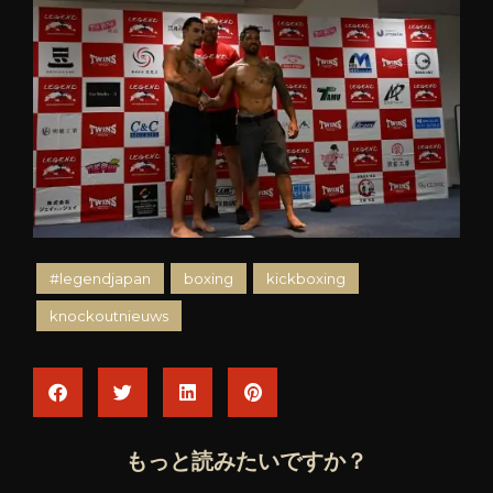
#legendjapan
boxing
kickboxing
knockoutnieuws
もっと読みたいですか？