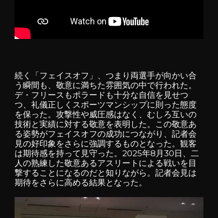
続く「フェイスオフ」、つまり両選手が向かい合
う瞬間も、敬意に満ちた雰囲気の中で行われた。
デ・フリースもポラードも十分な自信を見せつ
つ、礼儀正しくスポーツマンシップに則った態度
を保った。攻撃性や威圧感はなく、むしろ互いの
技術と実績に対する敬意を表明した。この敬意あ
る姿勢がフェイスオフの成功につながり、記者会
見の好印象をさらに強調するものとなった。観客
は期待感を持って見守った。2025年8月30日、二
人の熟練した敬意あるアスリートによる戦いを目
撃することになるのだと知りながら。記者会見は
期待をさらに高める結果となった。