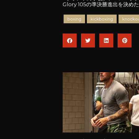
Glory 105の準決勝進出を決め
boxing
kickboxing
knockou