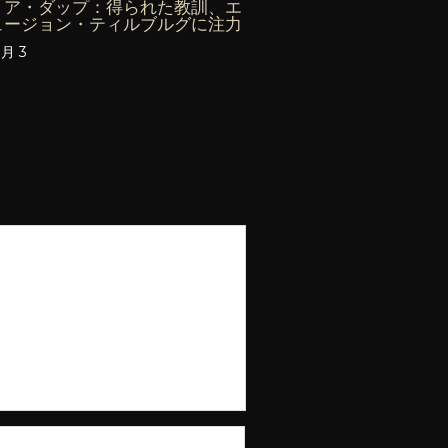
リア・ダップ：得られた教訓、エ
ュージョン・ティルブルグに注力
8月 3