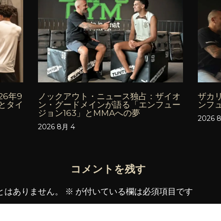
6年9
ノックアウト・ニュース独占：ザイオ
ザカ
とタイ
ン・グードメインが語る「エンフュー
ンフ
ジョン163」とMMAへの夢
2026 
2026 8月 4
コメントを残す
とはありません。
※
が付いている欄は必須項目です