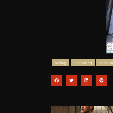
boxing
kickboxing
knockou