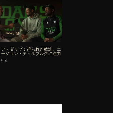
リア・ダップ：得られた教訓、エ
ュージョン・ティルブルグに注力
8月 3