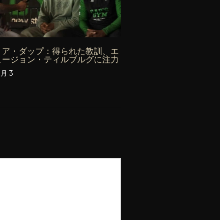
リア・ダップ：得られた教訓、エ
ュージョン・ティルブルグに注力
8月 3