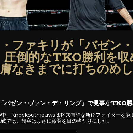
・ファキリが「バゼン
、圧倒的なTKO勝利を収
膚なきまでに打ちのめ
「バゼン・ヴァン・デ・リング」で見事なTKO勝
g」の大会中、Knockoutnieuwsは将来有望な新鋭ファイタ
ス戦では、観客はまさに激闘を目の当たりにした。