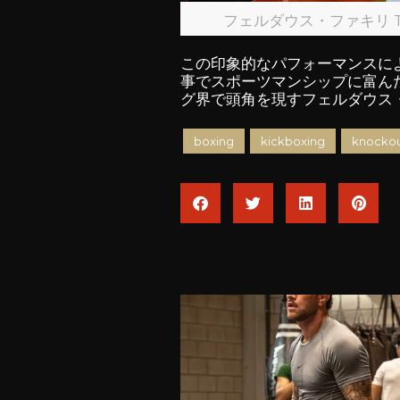
フェルダウス・ファキリ TEAM
この印象的なパフォーマンスに
事でスポーツマンシップに富んだ
グ界で頭角を現すフェルダウス
boxing
kickboxing
knockou