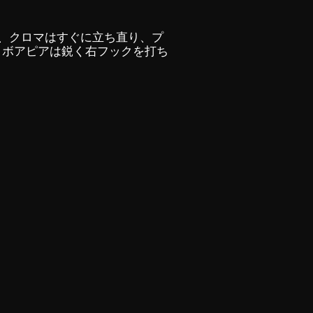
、クロマはすぐに立ち直り、プ
、ボアピアは鋭く右フックを打ち