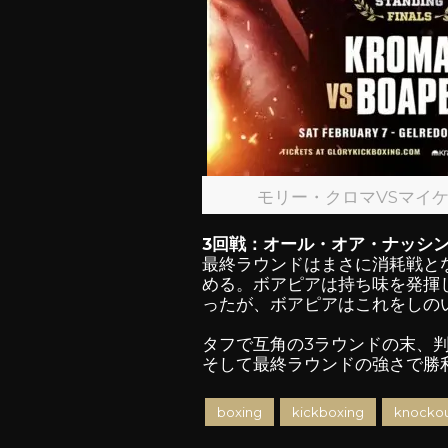
モリー・クロマVSマイ
3回戦：オール・オア・ナッシ
最終ラウンドはまさに消耗戦と
める。ボアピアは持ち味を発揮
ったが、ボアピアはこれをしの
タフで互角の3ラウンドの末、
そして最終ラウンドの強さで勝利
boxing
kickboxing
knockou