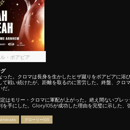
ケル・ボアピア
ング
なった。クロマは長身を生かしたヒザ蹴りをボアピアに浴
して戦い続けたが、距離を取るのに苦労した。終盤、クロ
いだ。
判定はモリー・クロマに軍配が上がった。絶え間ないプレッ
を手にした。Glory105が成功した理由を完璧に示した
tnieuws
グローリー105