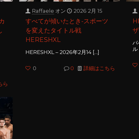
Raffaele
オン
2026 2月 15
カ
すべてが傾いたとき-スポーツ
H
し
を変えたタイトル戦
ザ
月
HERESHXL
パ
ル
HERESHXL – 2026年2月14
[…]
リ
0
0
詳細はこちら
ちら