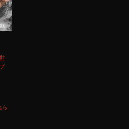
が世
プ
ちら