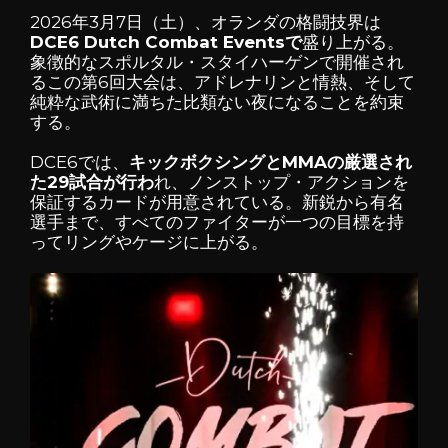
2026年3月7日（土）、オランダの格闘技界は
DCE6 Dutch Combat Eventsで
盛り上がる。
象徴的な
スポルタル・スタイハーゲンで
開催され
るこの第6回大会は、アドレナリンと情熱、そして
純粋な武術に満ちた比類ない夜になることを約束
する。
DCE6では、
キックボクシングとMMAの厳選され
た29試合が行わ
れ、ノンストップ・アクションを
保証するカードが用意されている。新鋭から有名
選手まで、すべてのファイターが一つの目標を持
ってリングやケージに上がる。