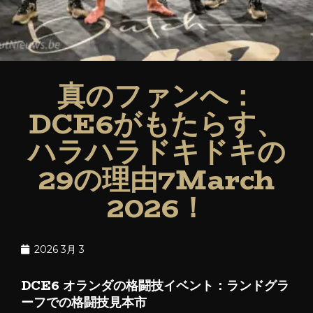
真のファンへ：
DCE6がもたらす、
ハラハラドキドキの
29の理由7March
2026！
2026 3月 3
DCE6 オランダの格闘技イベント：
ランドグラ
ーフでの
格闘技見本市